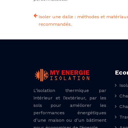
Isoler une dalle : méthodes et matériau
recommandés.
Eco
Iso
L’isolation thermique par
Cha
intérieur et l’extérieur, par les
sols pour améliorer les
Cha
performances énergétiques
Tra
d’une maison ou d’un bâtiment
pour économiser de l’énergie.
App