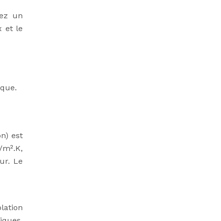
sez un
 et le
ique.
n) est
/m².K,
ur. Le
lation
iques.