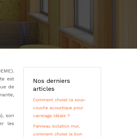
DEME).
te est
Nos derniers
que de
articles
mante,
Comment choisir la sous-
couche acoustique pour
), son
carrelage idéale ?
er les
Panneau isolation mur,
comment choisir le bon