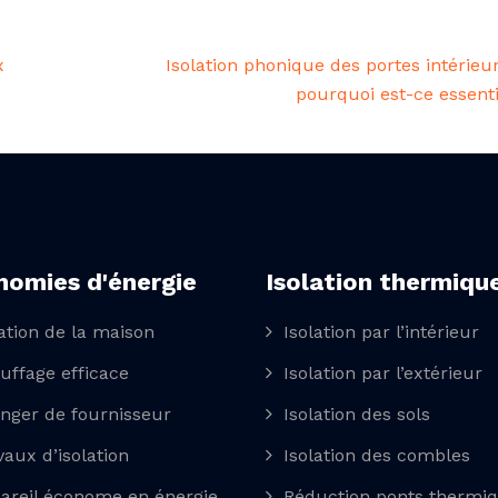
x
Isolation phonique des portes intérieur
pourquoi est-ce essenti
nomies d'énergie
Isolation thermiqu
lation de la maison
Isolation par l’intérieur
uffage efficace
Isolation par l’extérieur
nger de fournisseur
Isolation des sols
vaux d’isolation
Isolation des combles
areil économe en énergie
Réduction ponts thermi