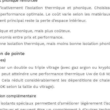
et phonique renforcée
ficativement l’isolation thermique et phonique. Choisis
erformance optimale. Le coût varie selon les matériaux
nt principal reste la perte d’espace intérieur.
mique et phonique, mais plus coûteux.
omis entre prix et performance.
nne isolation thermique, mais moins bonne isolation phon
on de pointe
ées)
par un double ou triple vitrage (avec gaz argon ou krypto
rage peut atteindre une performance thermique Uw de 0.6 W
. Cela réduit considérablement les déperditions de chale
 selon la taille du vitrage).
ution complémentaire
 isolants spéciaux permettent d’améliorer légèrement l’iso
appliquer et peuvent être un complément à d’autres techn