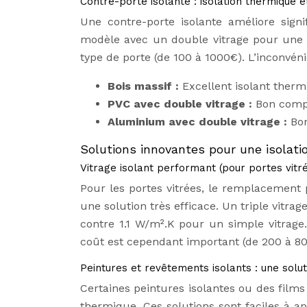
Contre-porte isolante : isolation thermique 
Une contre-porte isolante améliore signi
modèle avec un double vitrage pour une p
type de porte (de 100 à 1000€). L’inconvénie
Bois massif :
Excellent isolant ther
PVC avec double vitrage :
Bon compr
Aluminium avec double vitrage :
Bo
Solutions innovantes pour une isolati
Vitrage isolant performant (pour portes vitr
Pour les portes vitrées, le remplacement 
une solution très efficace. Un triple vit
contre 1.1 W/m².K pour un simple vitrage
coût est cependant important (de 200 à 800€
Peintures et revêtements isolants : une sol
Certaines peintures isolantes ou des films
thermique. Ces solutions sont faciles à 