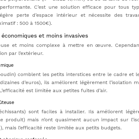
performante. C’est une solution efficace pour tous ty
égère perte d’espace intérieur et nécessite des trav
matif : 500 à 1500€).
ons économiques et moins invasives
néreuse et moins complexe à mettre en œuvre. Cependan
ion par l’extérieur.
omique
boudin) comblent les petits interstices entre le cadre et 
izaines d’euros), ils améliorent légèrement l’isolation m
efficacité est limitée aux petites fuites d’air.
oûteuse
échissants) sont faciles à installer. Ils améliorent légè
 le produit) mais n’ont quasiment aucun impact sur l’iso
, mais l’efficacité reste limitée aux petits budgets.