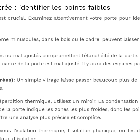
rée : identifier les points faibles
est crucial. Examinez attentivement votre porte pour iden
ême minuscules, dans le bois ou le cadre, peuvent laisser
és ou mal ajustés compromettent l’étanchéité de la porte.
e cadre de la porte est mal ajusté, il y aura des espaces p
trées):
Un simple vitrage laisse passer beaucoup plus de
e.
perdition thermique, utilisez un miroir. La condensation 
de la porte indique les zones les plus froides, donc les po
fre une analyse plus précise et complète.
z-vous l’isolation thermique, l’isolation phonique, ou les 
ique d’isolation.