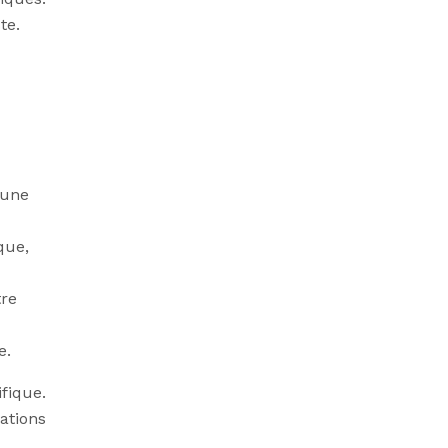
te.
’une
que,
tre
e.
fique.
ations