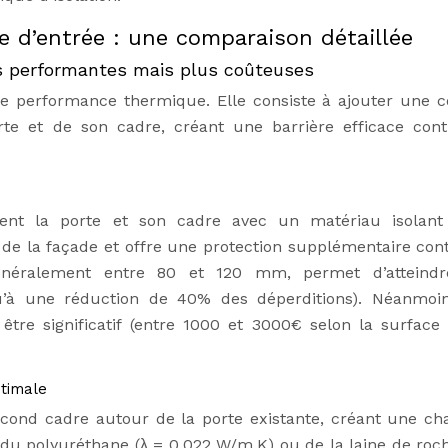
e d’entrée : une comparaison détaillée
ions performantes mais plus coûteuses
leure performance thermique. Elle consiste à ajouter une 
rte et de son cadre, créant une barrière efficace cont
ent la porte et son cadre avec un matériau isolant 
 de la façade et offre une protection supplémentaire cont
, généralement entre 80 et 120 mm, permet d’atteind
’à une réduction de 40% des déperditions). Néanmoin
être significatif (entre 1000 et 3000€ selon la surface 
ptimale
second cadre autour de la porte existante, créant une c
 du polyuréthane (λ = 0.022 W/m.K) ou de la laine de roch