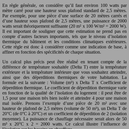
En règle générale, on considère qu’il faut environ 100 watts par
mètre carré pour une hauteur sous plafond standard de 2,5 mètres.
Par exemple, pour une pièce d’une surface de 20 mètres carrés et
d’une hauteur sous plafond de 2,5 mètres, une puissance de 2000
watts serait théoriquement suffisante (20 m² x 100 W/m² = 2000 W).
Il est important de souligner que cette estimation ne prend pas en
compte d’autres facteurs importants, tels que le niveau d’isolation
thermique du bâtiment et les conditions climatiques extérieures.
Cette règle est donc à considérer comme une indication de base, à
affiner en fonction des spécificités de chaque situation.
Un calcul plus précis peut être réalisé en tenant compte de la
différence de température souhaitée (Delta T) entre la température
extérieure et la température intérieure que vous souhaitez atteindre,
ainsi que des déperditions thermiques de votre habitation. La
formule est la suivante : Volume (m³) x Delta T x Coefficient de
déperdition thermique. Le coefficient de déperdition thermique varie
en fonction de la qualité de l’isolation du logement : il peut être de
1,5 pour une maison très bien isolée et atteindre 4 pour une maison
mal isolée. Prenons l’exemple d’une pièce de 20 m² avec une
hauteur de plafond de 2,5 mètres (volume de 50 m³), un Delta T de
20°C (de 0°C à 20°C) et un coefficient de déperdition de 2 (isolation
moyenne). La puissance de chauffage nécessaire serait alors de 50
m³ x 20°C x 2 = 2000 watts. Ce calcul illustre l’influence de