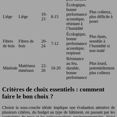
Écologique,
bonne
Plus coûteux,
19-
performance
Liège
Liège
8-15
plus difficile à
i
23
acoustique,
poser
résistant à
l’humidité
Écologique,
Plus épais,
bonne
Fibres
Fibres de
20-
sensible à
7-12
performance
de bois
bois
24
l’humidité si
i
acoustique,
non traité
respirant
Résistance
au feu,
Plus lourd,
Matériaux
22-
Minérale
10-20
durable,
potentiellement
minéraux
26
bonne
plus coûteux
performance
Critères de choix essentiels : comment
faire le bon choix ?
Choisir la sous-couche idéale implique une évaluation attentive de
plusieurs critères, du budget au type de bâtiment, en passant par les
contraintes de pose et les préoccupations environnementales. Voici