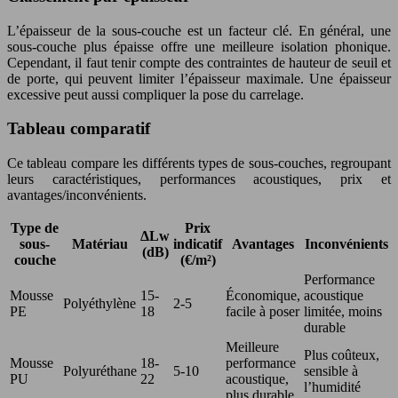
L’épaisseur de la sous-couche est un facteur clé. En général, une
sous-couche plus épaisse offre une meilleure isolation phonique.
Cependant, il faut tenir compte des contraintes de hauteur de seuil et
de porte, qui peuvent limiter l’épaisseur maximale. Une épaisseur
excessive peut aussi compliquer la pose du carrelage.
Tableau comparatif
Ce tableau compare les différents types de sous-couches, regroupant
leurs caractéristiques, performances acoustiques, prix et
avantages/inconvénients.
Type de
Prix
ΔLw
sous-
Matériau
indicatif
Avantages
Inconvénients
(dB)
couche
(€/m²)
Performance
Mousse
15-
Économique,
acoustique
i
Polyéthylène
2-5
PE
18
facile à poser
limitée, moins
durable
Meilleure
I
Plus coûteux,
Mousse
18-
performance
Polyuréthane
5-10
sensible à
PU
22
acoustique,
l’humidité
plus durable
r