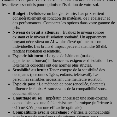
les critères essentiels pour optimiser l’isolation de votre sol.
Budget :
Définissez un budget réaliste. Les prix varient
considérablement en fonction du matériau, de l’épaisseur et
des performances. Comparez les options dans votre gamme de
prix.
Niveau de bruit à atténuer :
Évaluez le niveau sonore
existant et le niveau d’isolation souhaité. Un appartement
bruyant nécessitera un ΔLw plus élevé qu’une maison
individuelle. Les bruits d’impact peuvent atteindre 60 dB,
rendant l’isolation essentielle.
Type de bâtiment :
Le type de bâtiment (maison,
appartement, bureau) influence les exigences d’isolation. Les
logements collectifs ont des normes plus strictes.
Sensibilité au bruit :
Tenez compte de la sensibilité des
occupants (personnes âgées, enfants, télétravail). Les
personnes sensibles nécessitent une meilleure isolation.
Type de pose :
La méthode de pose (encollée, flottante)
influence le choix. Assurez-vous de la compatibilité sous-
couche/méthode.
Chauffage au sol :
Impératif, choisissez une sous-couche
compatible avec une faible résistance thermique (inférieure à
0.15 m²K/W pour une efficacité optimale).
Compatibilité avec le carrelage :
Vérifiez la compatibilité
avec le type de carrelage (grès cérame, faïence, etc.).