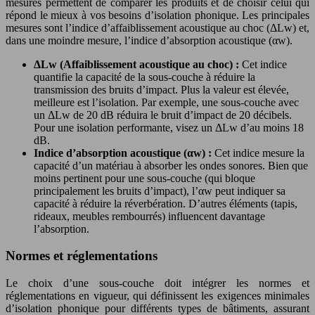
mesures permettent de comparer les produits et de choisir celui qui
répond le mieux à vos besoins d’isolation phonique. Les principales
mesures sont l’indice d’affaiblissement acoustique au choc (ΔLw) et,
dans une moindre mesure, l’indice d’absorption acoustique (αw).
ΔLw (Affaiblissement acoustique au choc) :
Cet indice
quantifie la capacité de la sous-couche à réduire la
transmission des bruits d’impact. Plus la valeur est élevée,
meilleure est l’isolation. Par exemple, une sous-couche avec
un ΔLw de 20 dB réduira le bruit d’impact de 20 décibels.
Pour une isolation performante, visez un ΔLw d’au moins 18
dB.
Indice d’absorption acoustique (αw) :
Cet indice mesure la
capacité d’un matériau à absorber les ondes sonores. Bien que
moins pertinent pour une sous-couche (qui bloque
principalement les bruits d’impact), l’αw peut indiquer sa
capacité à réduire la réverbération. D’autres éléments (tapis,
rideaux, meubles rembourrés) influencent davantage
l’absorption.
Normes et réglementations
Le choix d’une sous-couche doit intégrer les normes et
réglementations en vigueur, qui définissent les exigences minimales
d’isolation phonique pour différents types de bâtiments, assurant